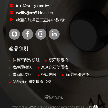
info@weilly.com.tw
weilly@ms5.hinet.net
桃園市龍潭區工五路62巷1號
產品類別
伸長率配對模組
鑽石鍍錫模
絞線壓縮模
奈米鑽石塗層模
鑽石剝皮模
押出內模
線切割引導模
聚晶鑽石陶瓷棒擠出模
隱私權政策
Powered by
JWA
©2023 Website designed by
THADV