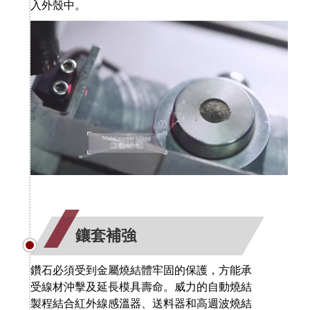
入外殼中。
鑲套補強
鑽石必須受到金屬燒結體牢固的保護，方能承
受線材沖擊及延長模具壽命。威力的自動燒結
製程結合紅外線感溫器、送料器和高週波燒結